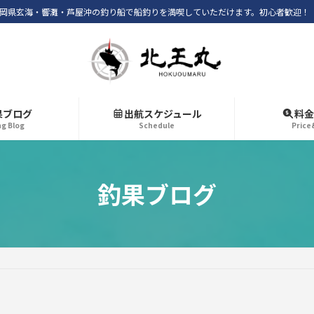
岡県玄海・響灘・芦屋沖の釣り船で船釣りを満喫していただけます。初心者歓迎！
果ブログ
出航スケジュール
料金
ng Blog
Schedule
Price
釣果ブログ