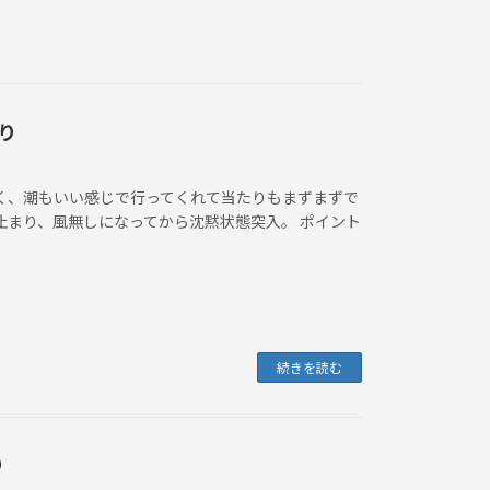
り
なく、潮もいい感じで行ってくれて当たりもまずまずで
止まり、風無しになってから沈黙状態突入。 ポイント
続きを読む
り