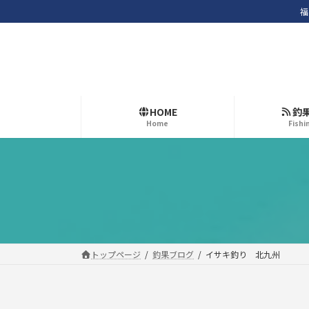
コ
ナ
福
ン
ビ
テ
ゲ
ン
ー
ツ
シ
へ
ョ
ス
ン
HOME
釣
Home
Fishi
キ
に
ッ
移
プ
動
トップページ
釣果ブログ
イサキ釣り 北九州