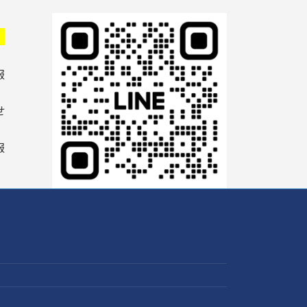
！
報
せ
報