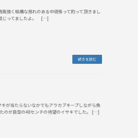
ら西風強く結構な揺れのある中頑張って釣って頂きまし
混じってましたよ。 […]
続きを読む
かイサキが当たらないなかでもアラカブキープしながら魚
のが良型の48センチの待望のイサキでした。 […]