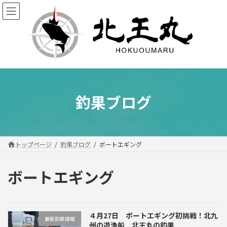
コ
ナ
ン
ビ
テ
ゲ
ン
ー
ツ
シ
へ
ョ
ス
ン
キ
に
ッ
移
釣果ブログ
プ
動
トップページ
釣果ブログ
ボートエギング
ボートエギング
４月27日 ボートエギング初挑戦！北九
最新釣果情報
州の遊漁船 北王丸の釣果