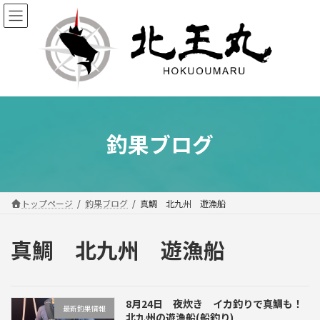
コ
ナ
ン
ビ
テ
ゲ
ン
ー
ツ
シ
へ
ョ
ス
ン
キ
に
ッ
移
釣果ブログ
プ
動
トップページ
釣果ブログ
真鯛 北九州 遊漁船
真鯛 北九州 遊漁船
8月24日 夜炊き イカ釣りで真鯛も！
最新釣果情報
北九州の遊漁船(船釣り)